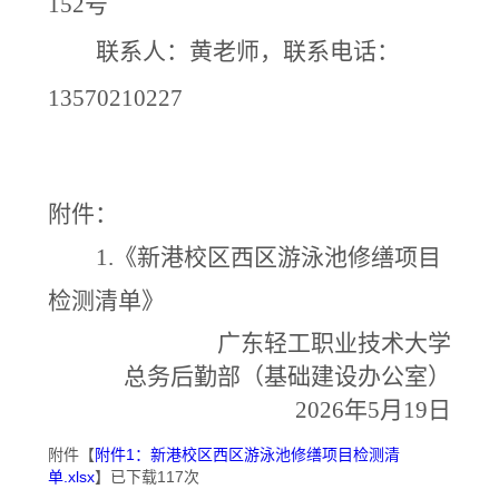
152号
联系人：黄老师，联系电话：
13570210227
附件：
1.《
新港校区西区游泳池修缮项目
检测清单》
广东轻工职业技术
大学
总务后勤部（基础建设办公室）
202
6
年
5
月
19
日
附件【
附件1：新港校区西区游泳池修缮项目检测清
单.xlsx
】已下载
117
次