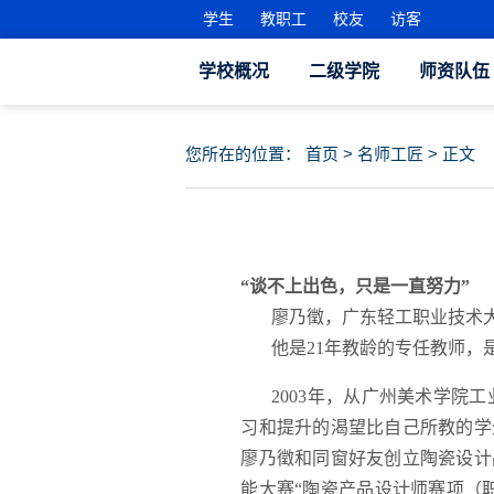
学生
教职工
校友
访客
学校概况
二级学院
师资队伍
您所在的位置：
首页
>
名师工匠
> 正文
“谈不上出色，只是一直努力”
廖乃徵，广东轻工职业技术
他是21年教龄的专任教师，
2003年，从广州美术学
习和提升的渴望比自己所教的学生
廖乃徵和同窗好友创立陶瓷设计
能大赛“陶瓷产品设计师赛项（