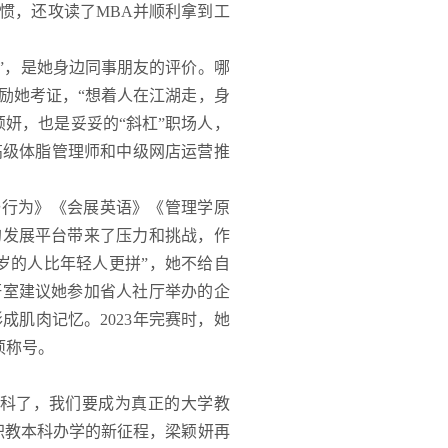
惯，还攻读了MBA并顺利拿到工
来”，是她身边同事朋友的评价。哪
励她考证，“想着人在江湖走，身
妍，也是妥妥的“斜杠”职场人，
高级体脂管理师和中级网店运营推
与行为》《会展英语》《管理学原
的发展平台带来了压力和挑战，作
十岁的人比年轻人更拼”，她不给自
研室建议她参加省人社厅举办的企
肌肉记忆。2023年完赛时，她
项称号。
本科了，我们要成为真正的大学教
职教本科办学的新征程，梁颖妍再