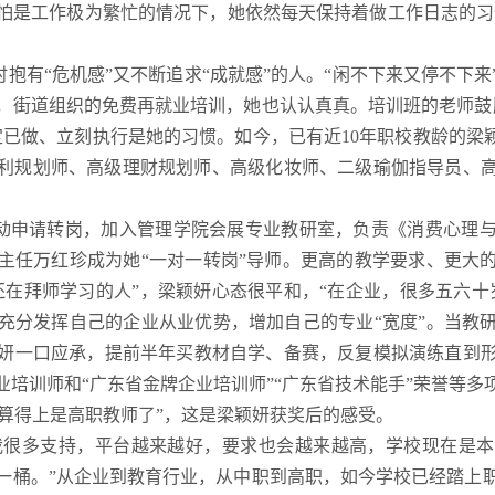
怕是工作极为繁忙的情况下，她依然每天保持着做工作日志的习
抱有“危机感”又不断追求“成就感”的人。“闲不下来又停不下
，街道组织的免费再就业培训，她也认认真真。培训班的老师鼓
定已做、立刻执行是她的习惯。如今，已有近10年职校教龄的梁颖
利规划师、高级理财规划师、高级化妆师、二级瑜伽指导员、
部主动申请转岗，加入管理学院会展专业教研室，负责《消费心理
主任万红珍成为她“一对一转岗”导师。更高的教学要求、更大
岁还在拜师学习的人”，梁颖妍心态很平和，“在企业，很多五六
充分发挥自己的企业从业优势，增加自己的专业“宽度”。当教
妍一口应承，提前半年买教材自学、备赛，反复模拟演练直到形成
培训师和“广东省金牌企业培训师”“广东省技术能手”荣誉等多
算得上是高职教师了”，这是梁颖妍获奖后的感受。
我很多支持，平台越来越好，要求也会越来越高，学校现在是
一桶。”从企业到教育行业，从中职到高职，如今学校已经踏上