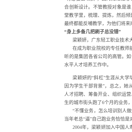
合创新设计。不管教授对象是谁
堂教学里，梳理、提炼，然后倾
最终都能反哺教学，为他们将来
“身上多备几把刷子总没错”
梁颖妍，广东轻工职业技术
在成为职业院校的专任教师前
听的是集团各省公司的高管。如
水平人才培养工作中。
梁颖妍的“斜杠”生涯从大
因为学生干部背景”，总之，她
人才招聘、筹备开业、组织运营
生的城市街头跑了6个月的业务
“不懂业务，怎么培训别人
当年老总“逼”自己跑业务恰恰
2004年，梁颖妍加入中国