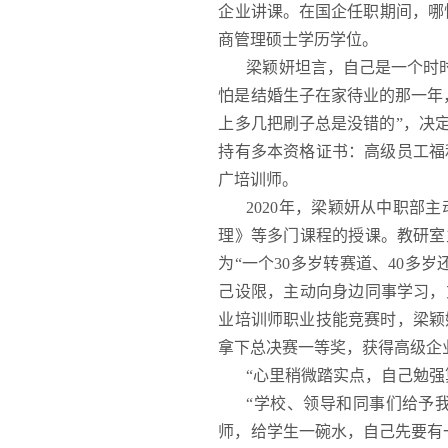
企业讲课。在国企任职期间，哪
商管理硕士学历学位。
梁颖妍坦言，自己是一个时时
怕是结婚生子在家待业的那一年
上多几把刷子总是没错的”，决
持有多本资格证书：高级员工福
广培训师。
2020年，梁颖妍从中职
理》等多门课程的授课。教研室
为“一个30多岁转赛道、40多
己设限，主动向身边同事学习，
业培训师职业技能竞赛时，梁颖
拿下总决赛一等奖，获得高级企业
“心里稍微踏实点，自己勉强
“学校、领导和同事们给予
师，给学生一碗水，自己先要有