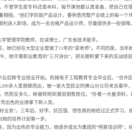
，不管学生是专科还是本科，每节课他都认真准备，把自己在
囊相授。“他们学的是产品设计，要熟悉完整产业链上的每一个
顺利进入职场、成为一名合格产品设计师，尽量提供多一些保障
大学管理学院教师，在读博士，广东省技术能手。
，她已经在大型企业里做了11年的“梁老师”。不同的是，当年
今，她守着职业教育的“三尺讲台”，把长期积累下来的实战经
学毕业后跨专业就业开始。机械电子工程教育专业毕业后，“也许
从200多人里脱颖而出，被一家大型民企的佛山分公司老总看中
。然而没多久，她被转岗到基层销售岗位。“拎着一大叠资料，厚
，凭出色的业绩拿下新人奖。
做好业务”。三年后，好学、抗压强、悟性高的她经过正式学习，
是对她的培养计划第一步。
人寿，因为出色的专业能力，她逐步成长为集团的“明星培训师”