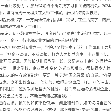
一直比较努力”，廖乃徵始终不断寻找学习和突破的机会。202
下，坚持每周一天埋头在大师工作室，潜心精进陶瓷技艺。
恒热爱和追求，一方面通过原创品牌，实现了在生活美学上的应
本职的教学和育人工作上。
的产品设计专业教研室主任，深度参与了“双高”建设和“申本”，
专业、企业、行业和就业之间的逻辑和系统性。
”是首批申办本科专业之一，学院乃至教研室团队的工作量和压力
一手抓企业调研，不断调整、打磨人才培养方案。廖乃徵回忆
业开展调研。因为长期扎根教学一线，又是创业十余年的品牌
感度。“相比学校，企业面对‘变化’的适应和反应，都快得令人惊
练出来的生存应变能力，更是一种身为“国之脊梁”的自觉。“在
业家，办不出好企业。”他认为，教师身份也是一样。AI的冲击
不同往日，这对教师是巨大的挑战。“我们需要始终保持对企业
激发出最大潜力，不断更新和提高自我。”
自己的要求。被问到如何平衡教学、创业和创作，如何切换自己的
种身份，他都在追求极致。“有课，那上课就是‘天大’的事。”