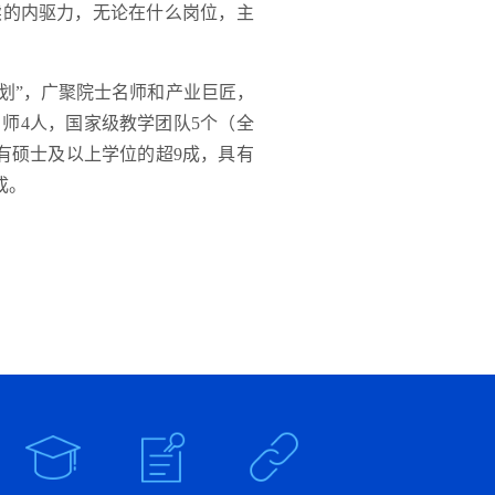
续的内驱力，无论在什么岗位，主
划”，广聚院士名师和产业巨匠，
师4人，国家级教学团队5个（全
有硕士及以上学位的超9成，具有
成。