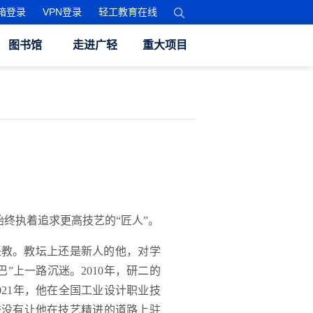
箱登录
VPN登录
轻工教育在线
图书馆
走进广轻
重大项目
终执着追求更高技艺的“匠人”。
任教。教坛上还是新人的他，对学
”上一路沉迷。2010年，研二的
21年，他在全国工业设计职业技
誉没有让他在技艺精进的道路上驻