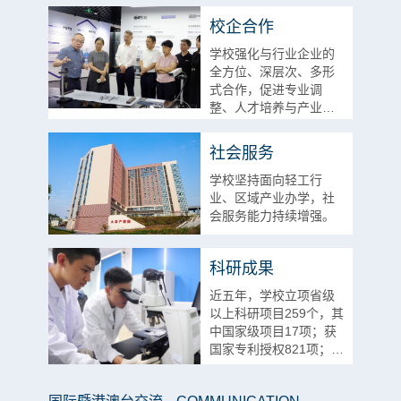
和信息服务等功能于一
校企合作
体的战略联盟。
学校强化与行业企业的
全方位、深层次、多形
式合作，促进专业调
整、人才培养与产业需
求侧匹配，促进科技资
源创新性整合。
社会服务
学校坚持面向轻工行
业、区域产业办学，社
会服务能力持续增强。
科研成果
近五年，学校立项省级
以上科研项目259个，其
中国家级项目17项；获
国家专利授权821项；有
市级以上工程中心25
个。