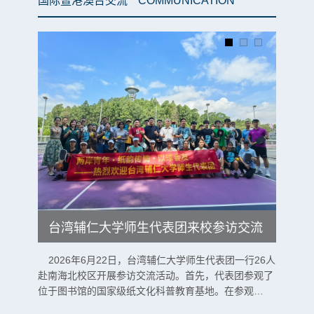
国际暨港澳台交流
COMMUNICATION
菲律
台湾辅仁大学师生代表团来校参访交流
5月2
·G·辛
2026年6月22日，台湾辅仁大学师生代表团一行26人
廖志成
赴南海北校区开展参访交流活动。首先，代表团参观了
位于图书馆的国家级纸文化科普教育基地。在参观…