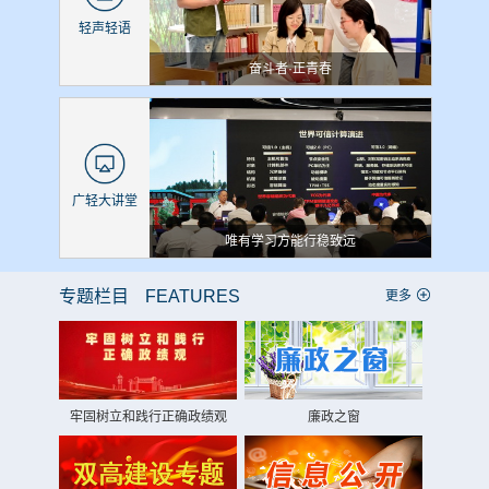
轻声轻语
奋斗者·正青春
广轻大讲堂
唯有学习方能行稳致远
专题栏目
FEATURES
更多
牢固树立和践行正确政绩观
廉政之窗