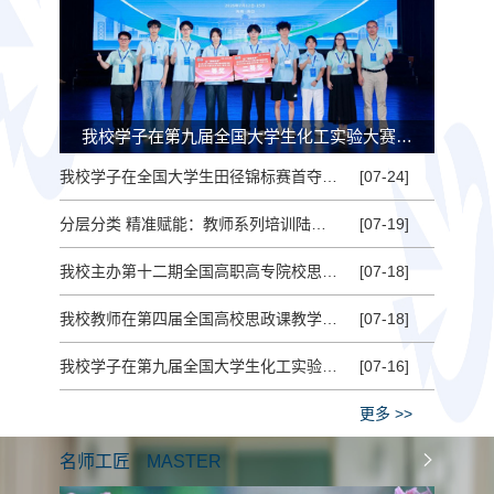
我校学子在第九届全国大学生化工实验大赛…
重磅
我校学子在全国大学生田径锦标赛首夺魁，实现国赛历史性突破
[07-24]
分层分类 精准赋能：教师系列培训陆续开班 陈爽作开班讲话
[07-19]
我校主办第十二期全国高职高专院校思政课骨干教师培训班
[07-18]
我校教师在第四届全国高校思政课教学展示活动中斩获佳绩
[07-18]
我校学子在第九届全国大学生化工实验大赛中南赛区竞赛中斩获一等奖
[07-16]
更多 >>
名师工匠
MASTER